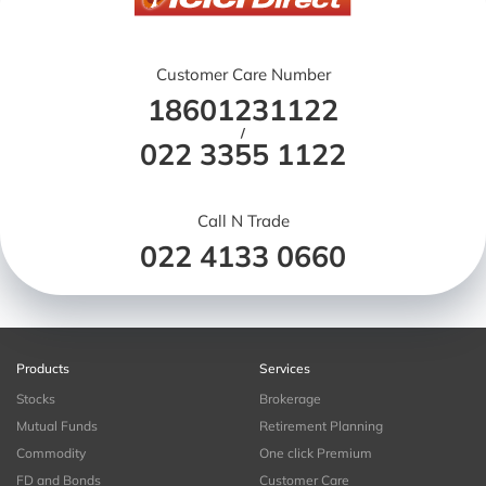
Customer Care Number
18601231122
/
022 3355 1122
Call N Trade
022 4133 0660
Products
Services
Stocks
Brokerage
Mutual Funds
Retirement Planning
Commodity
One click Premium
FD and Bonds
Customer Care