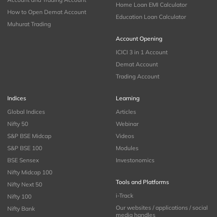
Home Loan EMI Calculator
How to Open Demat Account
Education Loan Calculator
Muhurat Trading
Account Opening
ICICI 3 in 1 Account
Demat Account
Trading Account
Indices
Learning
Global Indices
Articles
Nifty 50
Webinar
S&P BSE Midcap
Videos
S&P BSE 100
Modules
BSE Sensex
Investonomics
Nifty Midcap 100
Tools and Platforms
Nifty Next 50
i-Track
Nifty 100
Our websites / applications / social
Nifty Bank
media handles