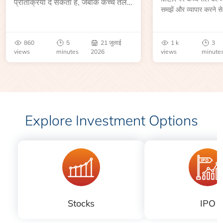
प्रतिक्रिया दे सकता है, जबकि कच्चे तेल
समझें और व्यापार करने से
की कीमत भंडार रिपोर्ट या भू-राजनीतिक
आकार, समाप्ति तिथि, व्यापा
उथल-पुथल के बाद बढ़ सकती है।
बेंचमार्क, मूल्य निर्धारकों 
जानें।
860
5
21 जुलाई
1 k
3
views
minutes
2026
views
minute
Explore Investment Options
Stocks
IPO