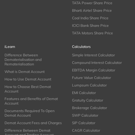
TATA Power Share Price
Bharti Airtel Share Price
Coal India Share Price
ICICI Bank Share Price
TATA Motors Share Price
iLearn
Calculators
Difference Between
Simple Interest Calculator
Dematerialisation and
Compound Interest Calculator
Rematerialisation
EBITDA Margin Calculator
What is Demat Account
Future Value Calculator
How to Use Demat Account
Lumpsum Calculator
How to Choose Best Demat
Account
EMI Calculator
Features and Benefits of Demat
Gratuity Calculator
Account
Brokerage Calculator
Documents Required To Open
Demat Account
SWP Calculator
Demat Account Fees and Charges
SIP Calculator
Difference Between Demat
CAGR Calculator
Account and Trading Account