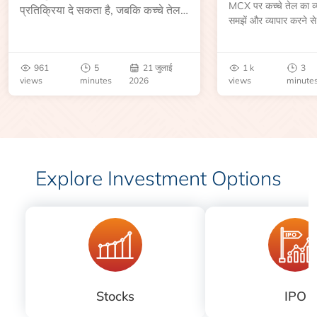
MCX पर कच्चे तेल का व्या
प्रतिक्रिया दे सकता है, जबकि कच्चे तेल
समझें और व्यापार करने से
की कीमत भंडार रिपोर्ट या भू-राजनीतिक
आकार, समाप्ति तिथि, व्यापा
उथल-पुथल के बाद बढ़ सकती है।
बेंचमार्क, मूल्य निर्धारकों 
जानें।
961
5
21 जुलाई
1 k
3
views
minutes
2026
views
minute
Explore Investment Options
Stocks
IPO