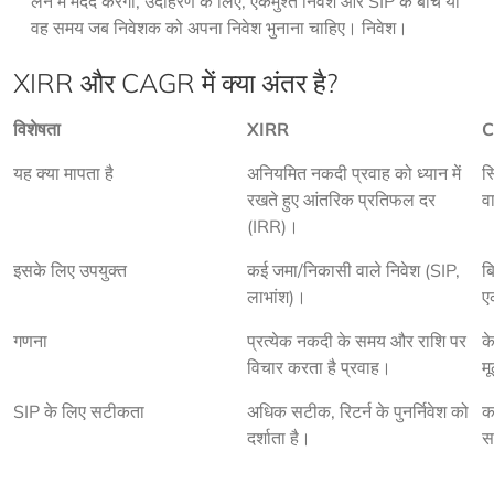
लेने में मदद करेगी, उदाहरण के लिए, एकमुश्त निवेश और SIP के बीच या
वह समय जब निवेशक को अपना निवेश भुनाना चाहिए। निवेश।
XIRR और CAGR में क्या अंतर है?
विशेषता
XIRR
यह क्या मापता है
अनियमित नकदी प्रवाह को ध्यान में 
स्
रखते हुए आंतरिक प्रतिफल दर 
व
(IRR)।
इसके लिए उपयुक्त
कई जमा/निकासी वाले निवेश (SIP, 
ब
लाभांश)।
ए
गणना
प्रत्येक नकदी के समय और राशि पर 
क
विचार करता है प्रवाह।
म
SIP के लिए सटीकता
अधिक सटीक, रिटर्न के पुनर्निवेश को 
क
दर्शाता है।
स