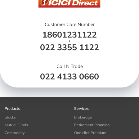
Customer Care Number
18601231122
/
022 3355 1122
Call N Trade
022 4133 0660
Products
Services
Stocks
Brokerage
Mutual Funds
Retirement Planning
Commodity
One click Premium