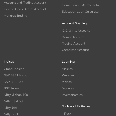
Account and Trading Account
Home Loan EMI Calculator
How to Open Demat Account
Education Loan Calculator
Muhurat Trading
Account Opening
ICICI 3 in 1 Account
Demat Account
Trading Account
Corporate Account
Indices
Learning
Global Indices
Articles
S&P BSE Midcap
Webinar
S&P BSE 100
Videos
BSE Sensex
Modules
Nifty Midcap 100
Investonomics
Nifty Next 50
Tools and Platforms
Nifty 100
i-Track
Nifty Bank