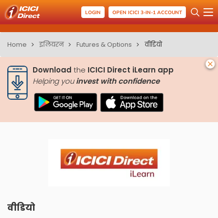
LOGIN
OPEN ICICI 3-IN-1 ACCOUNT
Home
इलियरन
Futures & Options
वीडियो
Download
the
ICICI Direct iLearn app
Helping you
invest with confidence
वीडियो